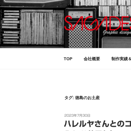
コ
ン
テ
ン
ツ
へ
ス
キ
TOP
会社概要
制作実績
ッ
プ
タグ:
徳島のお土産
投
2023年7月30日
稿
ハレルヤさんとの
日: