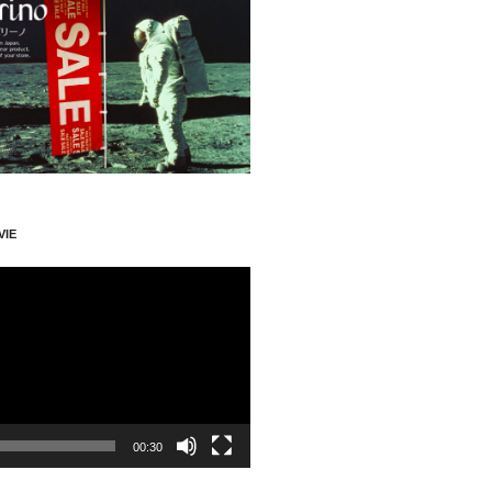
VIE
00:30