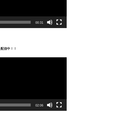
00:31
た配信中！！
02:06