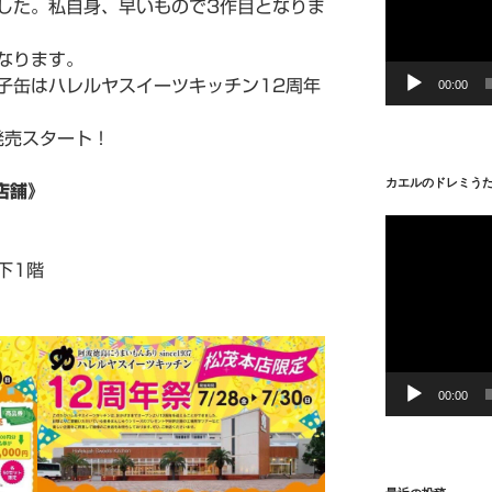
した。私自身、早いもので3作目となりま
ー
ヤ
なります。
ー
子缶はハレルヤスイーツキッチン12周年
00:00
発売スタート！
カエルのドレミう
店舗》
動
画
下1階
プ
レ
ー
ヤ
ー
00:00