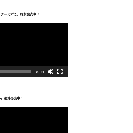
スターねずこ』絶賛発売中！
00:44
ル』絶賛発売中！