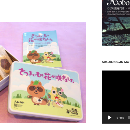
SAGADESGIN MO
動
画
プ
レ
ー
ヤ
ー
00:00