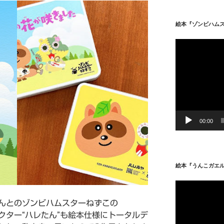
絵本『ゾンビハム
動
画
プ
レ
ー
ヤ
ー
00:00
絵本『うんこガエ
動
画
んとのゾンビハムスターねずこの
プ
クター“ハレたん”も絵本仕様にトータルデ
レ