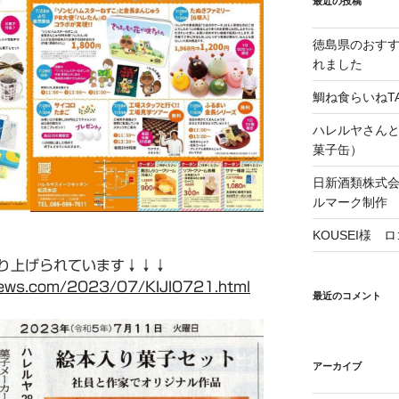
最近の投稿
徳島県のおすす
れました
鯛ね食らいねTA
ハレルヤさん
菓子缶）
日新酒類株式
ルマーク制作
KOUSEI様
り上げられています↓↓↓
news.com/2023/07/KIJI0721.html
最近のコメント
アーカイブ