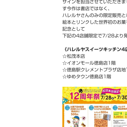
ザインを担当させていただきま
す今作は書店ではなく、
ハレルヤさんのみの限定販売と
絵本とリンクした世界初のお菓
記念として
下記の4店舗限定で7/28より
《ハレルヤスイーツキッチン4
☆松茂本店
☆イオンモール徳島店1階
☆徳島駅クレメントプラザ店地
☆ゆめタウン徳島店1階