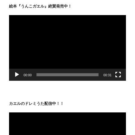
絵本『うんこガエル』絶賛発売中！
動
画
プ
レ
ー
ヤ
ー
00:00
00:31
カエルのドレミうた配信中！！
動
画
プ