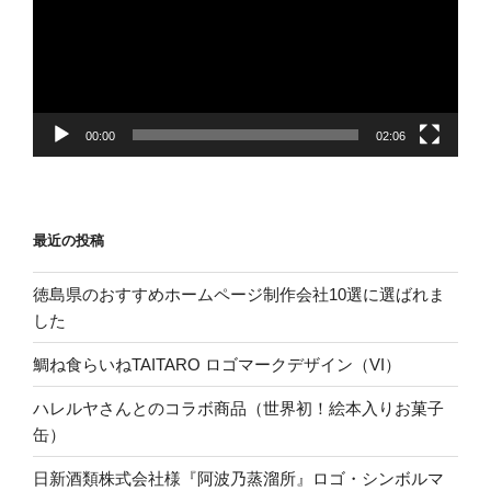
レ
ー
ヤ
ー
00:00
02:06
最近の投稿
徳島県のおすすめホームページ制作会社10選に選ばれま
した
鯛ね食らいねTAITARO ロゴマークデザイン（VI）
ハレルヤさんとのコラボ商品（世界初！絵本入りお菓子
缶）
日新酒類株式会社様『阿波乃蒸溜所』ロゴ・シンボルマ