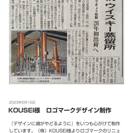
投
2023年5月15日
稿
KOUSEI様 ロゴマークデザイン制作
日:
『デザインに魂がやどるように』をいつも心がけて制作
しています。（株）KOUSEI様よりロゴマークのリニュ