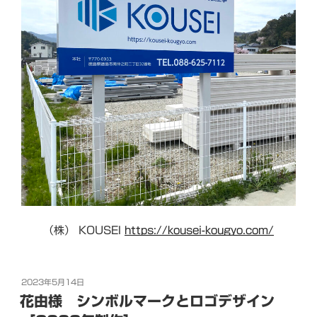
（株） KOUSEI
https://kousei-kougyo.com/
投
2023年5月14日
稿
花由様 シンボルマークとロゴデザイン
日: