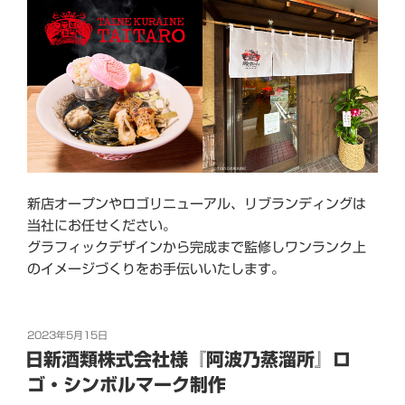
新店オープンやロゴリニューアル、リブランディングは
当社にお任せください。
グラフィックデザインから完成まで監修しワンランク上
のイメージづくりをお手伝いいたします。
投
2023年5月15日
稿
日新酒類株式会社様『阿波乃蒸溜所』ロ
日:
ゴ・シンボルマーク制作