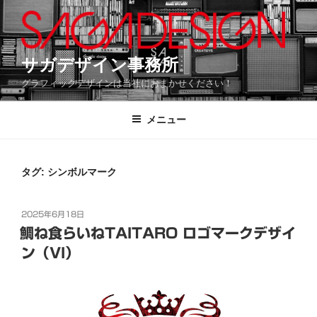
コ
ン
テ
ン
サガデザイン事務所
ツ
グラフィックデザインは当社におまかせください！
へ
ス
メニュー
キ
ッ
プ
タグ:
シンボルマーク
投
2025年6月18日
稿
鯛ね食らいねTAITARO ロゴマークデザイ
日:
ン（VI）