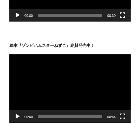
ー
00:00
00:30
絵本『ゾンビハムスターねずこ』絶賛発売中！
動
画
プ
レ
ー
ヤ
ー
00:00
00:44